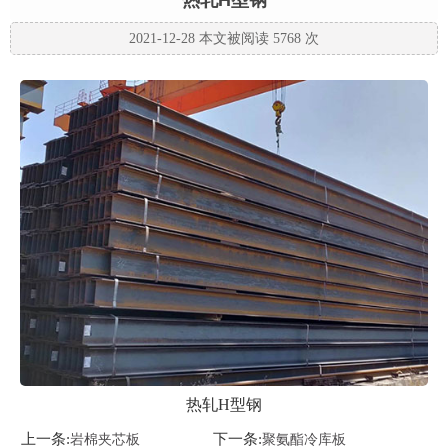
热轧H型钢
2021-12-28 本文被阅读 5768 次
热轧H型钢
上一条:
下一条:
岩棉夹芯板
聚氨酯冷库板