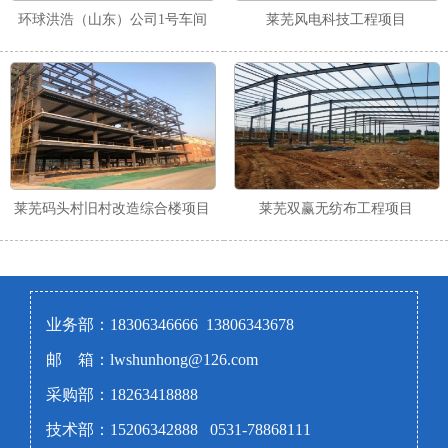
环球洪浩（山东）公司1号车间
莱芜风电科技工程项目
莱芜码头村旧村改造综合楼项目
莱芜双赢无纺布工程项目
业务部：18306346666 13806343678
邮 箱：lwshunhong@126.com
采购部：18263418888
技术部：15206342888 0531-78868111