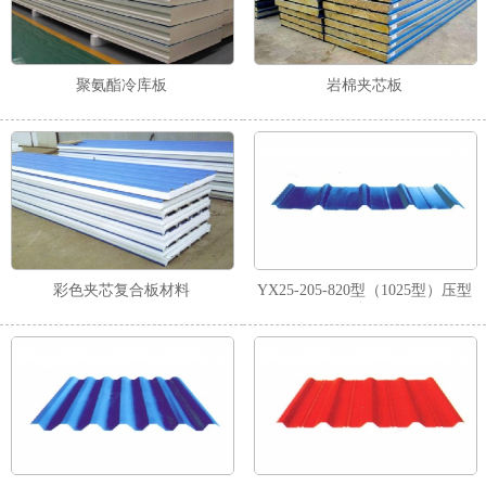
聚氨酯冷库板
岩棉夹芯板
彩色夹芯复合板材料
YX25-205-820型（1025型）压型
板