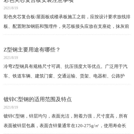
彩色夹芯复合板安装注意事项
2021/8/19
彩色夹芯复合板/屋面板或楼承板施工之前，应按设计要求放线排
板、配置附加钢筋和预埋件，夹芯板接头应放在支座处，抹灰前
需做好底部支撑，以不影响抹灰、保证结构不变形为原则。
Z型钢主要用途有哪些？
2021/8/19
冷弯Z型钢具有规格尺寸可调、抗压强度大等优点。广泛用于汽
车、铁道车辆、建筑门窗、交通运输、货架、电器柜、公路护
栏、建筑钢结构、仓储、导轨、龙骨钢、蔬菜大棚、管道支架、
市政建设等领域。
镀锌C型钢的适用范围及特点
2021/8/19
镀锌C型钢，锌层均匀，表面光洁，附着力强，尺寸度高，所有
表面被锌层包裹，表面含锌量通常在120-275g/㎡，使用寿命长