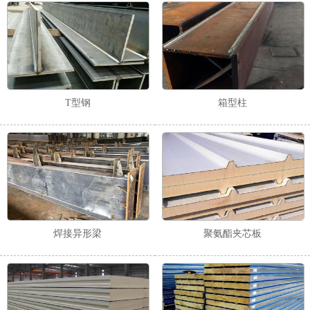
T型钢
箱型柱
1
2
焊接异形梁
聚氨酯夹芯板