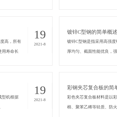
变形为原
栏、建筑钢结构、仓储、
架、市政建设等领域。
19
镀锌C型钢的简单概
寸度高，所有
镀锌C型钢是指采用高强度
2021-8
，使用寿命长
厚均匀、截面性能优良，
质高。
节约材料的一种新型钢材
19
彩钢夹芯复合板的简
成型机根据
彩色夹芯复合板材料是以
2021-8
。
棉、聚苯乙稀等轻质、防
料，具有重量轻、隔热好