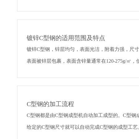
灰前需做好底部支撑，以不影响抹灰、保证结构不
则。
镀锌C型钢的适用范围及特点
镀锌C型钢，锌层均匀，表面光洁，附着力强，尺
表面被锌层包裹，表面含锌量通常在120-275g/㎡
抗腐蚀经久耐用，是防护力很好的一种镀锌C型钢
C型钢的加工流程
C型钢都是由C型钢成型机自动加工成型的。C型钢
给定的C型钢尺寸就可以自动完成C型钢的成型工艺