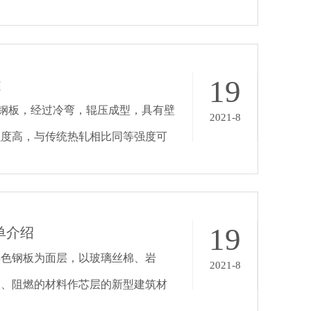
导轨、龙骨钢、蔬菜大棚、管道支
19
述
钢板，经过冷弯，辊压成型，具有壁
2021-8
强度高，与传统热轧相比同等强度可
。
19
单介绍
彩色钢板为面层，以玻璃丝棉、岩
2021-8
火、阻燃的材料作芯层的新型建筑材
。吸音及密封性能好，施工方便、周