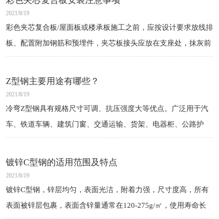
彩色夹芯复合板安装注意事项
2021/8/19
彩色夹芯复合板/屋面板或楼承板施工之前，应按设计要求放线排
板、配置附加钢筋和预埋件，夹芯板接头应放在支座处，抹灰前
需做好底部支撑，以不影响抹灰、保证结构不变形为原则。
Z型钢主要用途有哪些？
2021/8/19
冷弯Z型钢具有规格尺寸可调、抗压强度大等优点。广泛用于汽
车、铁道车辆、建筑门窗、交通运输、货架、电器柜、公路护
栏、建筑钢结构、仓储、导轨、龙骨钢、蔬菜大棚、管道支架、
市政建设等领域。
镀锌C型钢的适用范围及特点
2021/8/19
镀锌C型钢，锌层均匀，表面光洁，附着力强，尺寸度高，所有
表面被锌层包裹，表面含锌量通常在120-275g/㎡，使用寿命长