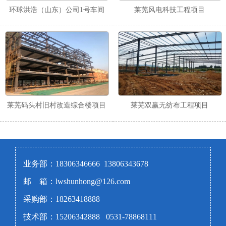
环球洪浩（山东）公司1号车间
莱芜风电科技工程项目
莱芜码头村旧村改造综合楼项目
莱芜双赢无纺布工程项目
业务部：18306346666 13806343678
邮 箱：lwshunhong@126.com
采购部：18263418888
技术部：15206342888 0531-78868111