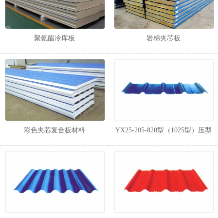
聚氨酯冷库板
岩棉夹芯板
彩色夹芯复合板材料
YX25-205-820型（1025型）压型
板