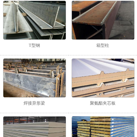
T型钢
箱型柱
1
2
焊接异形梁
聚氨酯夹芯板