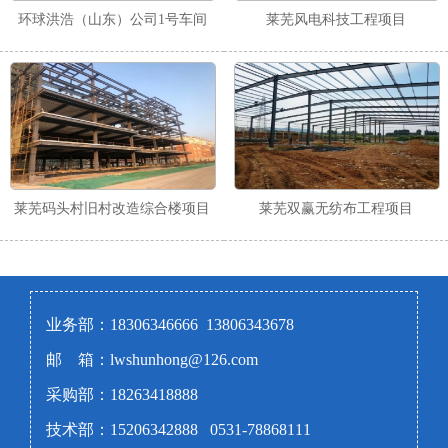
环球洪浩（山东）公司1号车间
莱芜风电科技工程项目
莱芜码头村旧村改造综合楼项目
莱芜双赢无纺布工程项目
业务部：18306346666 13806343678
邮 箱：lwshunhong@126.com
采购部：18263418888
技术部：15206342888 0531-78868111