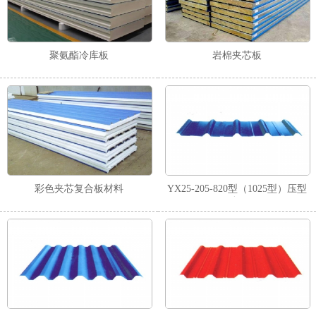
聚氨酯冷库板
岩棉夹芯板
彩色夹芯复合板材料
YX25-205-820型（1025型）压型
板