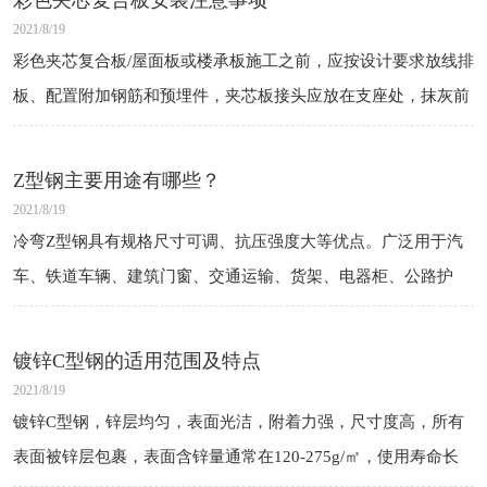
彩色夹芯复合板安装注意事项
2021/8/19
彩色夹芯复合板/屋面板或楼承板施工之前，应按设计要求放线排
板、配置附加钢筋和预埋件，夹芯板接头应放在支座处，抹灰前
需做好底部支撑，以不影响抹灰、保证结构不变形为原则。
Z型钢主要用途有哪些？
2021/8/19
冷弯Z型钢具有规格尺寸可调、抗压强度大等优点。广泛用于汽
车、铁道车辆、建筑门窗、交通运输、货架、电器柜、公路护
栏、建筑钢结构、仓储、导轨、龙骨钢、蔬菜大棚、管道支架、
市政建设等领域。
镀锌C型钢的适用范围及特点
2021/8/19
镀锌C型钢，锌层均匀，表面光洁，附着力强，尺寸度高，所有
表面被锌层包裹，表面含锌量通常在120-275g/㎡，使用寿命长