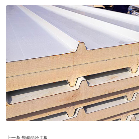
上一条:
聚氨酯冷库板