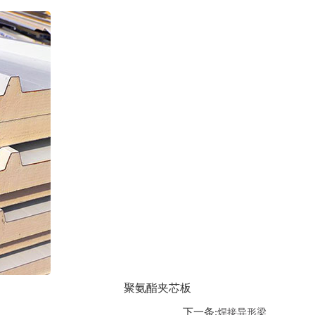
聚氨酯夹芯板
下一条:
焊接异形梁